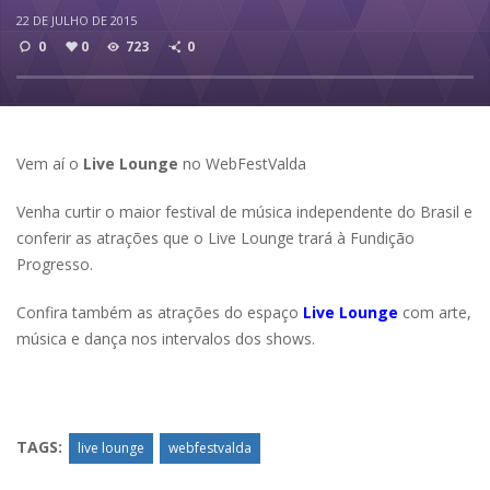
22 DE JULHO DE 2015
0
0
723
0
Vem aí o
Live Lounge
no WebFestValda
Venha curtir o maior festival de música independente do Brasil e
conferir as atrações que o Live Lounge trará à Fundição
Progresso.
Confira também as atrações do espaço
Live Lounge
com arte,
música e dança nos intervalos dos shows.
TAGS:
live lounge
webfestvalda