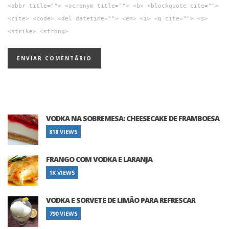
<abbr title=""> <acronym title=""> <b> <blockquote cite="">
<cite> <code> <del datetime=""> <em> <i> <q cite=""> <s>
<strike> <strong>
VODKA NA SOBREMESA: CHEESECAKE DE FRAMBOESA
818 VIEWS
FRANGO COM VODKA E LARANJA
1K VIEWS
VODKA E SORVETE DE LIMÃO PARA REFRESCAR
790 VIEWS