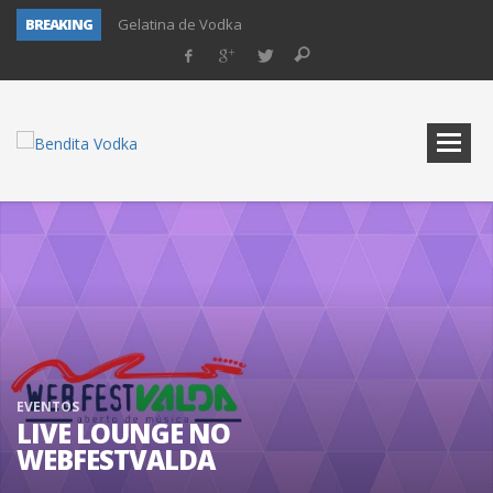
BREAKING
Gelatina de Vodka
Vodka com laranja
Vodka e um drink ao pôr do sol
O clássico drink Cosmopolitan. Aprecie
Drink Polish Spring Punch
Um café com vodka, por favor
Kriptonita, drink de vodka para derrubar
Dark Knight
EVENTOS
LIVE LOUNGE NO
WEBFESTVALDA